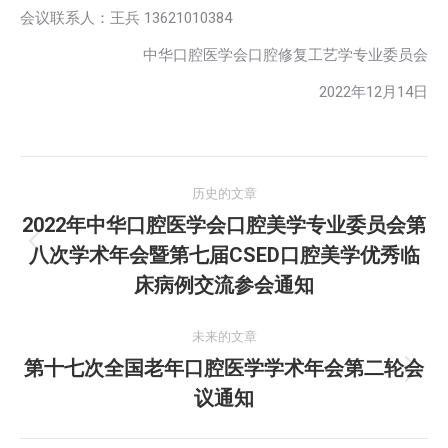
会议联系人：王兵 13621010384
中华口腔医学会口腔修复工艺学专业委员会
2022年12月14日
文
历史的文章
章
2022年中华口腔医学会口腔美学专业委员会第
八次学术年会暨第七届CSED口腔美学优秀临
历
导
史
床病例交流参会通知
航
的
文
未来的文章
章：
第十七次全国老年口腔医学学术年会第二轮会
未
议通知
来
的