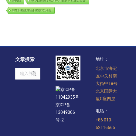
傅民魁
中华口腔医学会牙体牙髓病学专业委员会
中华口腔医学会口腔护理分会
文章搜索
地址：
北京市海淀
Search:
区中关村南
大街甲18号
京ICP备
北京国际大
11042935号
厦C座四层
京ICP备
电话：
13049006
+86 010-
号-2
62116665