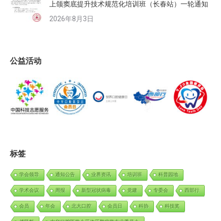
上颌窦底提升技术规范化培训班（长春站）一轮通知
2026年8月3日
公益活动
标签
学会领导
通知公告
业界资讯
培训班
科普园地
学术会议
周报
新型冠状病毒
党建
专委会
西部行
会员
年会
北大口腔
会员日
科协
科技奖