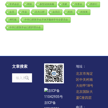
学术会议
周报
新型冠状病毒
党建
专委会
西部行
会员
年会
北大口腔
会员日
科协
科技奖
傅民魁
中华口腔医学会牙体牙髓病学专业委员会
中华口腔医学会口腔护理分会
文章搜索
地址：
北京市海淀
Search:
区中关村南
大街甲18号
京ICP备
北京国际大
11042935号
厦C座四层
京ICP备
电话：