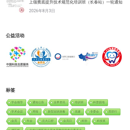
上颌窦底提升技术规范化培训班（长春站）一轮通知
2026年8月3日
公益活动
标签
学会领导
通知公告
业界资讯
培训班
科普园地
学术会议
周报
新型冠状病毒
党建
专委会
西部行
会员
年会
北大口腔
会员日
科协
科技奖