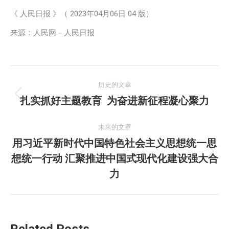
《 人民日报 》（ 2023年04月06日 04 版）
来源：人民网－人民日报
文
历史的文章
章
扎实抓好主题教育 为奋进新征程凝心聚力
历
史
导
的
未来的文章
航
文
用习近平新时代中国特色社会主义思想统一思
章：
想统一行动 汇聚推进中国式现代化建设强大合
未
来
力
的
文
章：