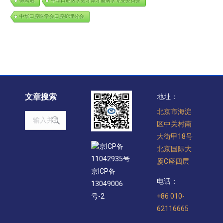
傅民魁
中华口腔医学会牙体牙髓病学专业委员会
中华口腔医学会口腔护理分会
文章搜索
地址：
北京市海淀
Search:
区中关村南
大街甲18号
京ICP备
北京国际大
11042935号
厦C座四层
京ICP备
电话：
13049006
+86 010-
号-2
62116665