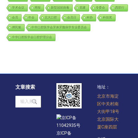
学术会议
周报
新型冠状病毒
党建
专委会
西部行
会员
年会
北大口腔
会员日
科协
科技奖
傅民魁
中华口腔医学会牙体牙髓病学专业委员会
中华口腔医学会口腔护理分会
文章搜索
地址：
北京市海淀
Search:
区中关村南
大街甲18号
京ICP备
北京国际大
11042935号
厦C座四层
京ICP备