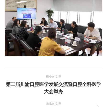
文
历史的文章
章
第二届川渝口腔医学发展交流暨口腔全科医学
历
大会举办
导
史
的
航
未来的文章
文