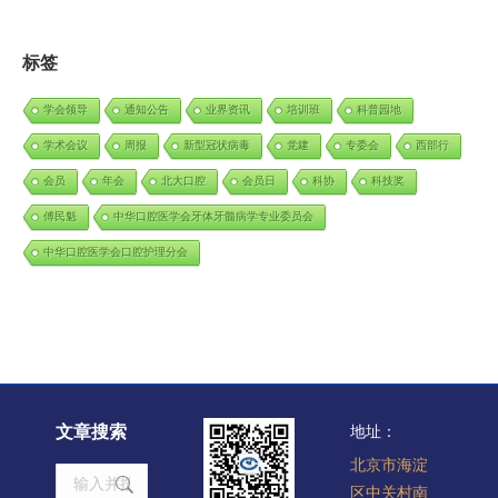
标签
学会领导
通知公告
业界资讯
培训班
科普园地
学术会议
周报
新型冠状病毒
党建
专委会
西部行
会员
年会
北大口腔
会员日
科协
科技奖
傅民魁
中华口腔医学会牙体牙髓病学专业委员会
中华口腔医学会口腔护理分会
文章搜索
地址：
北京市海淀
Search:
区中关村南