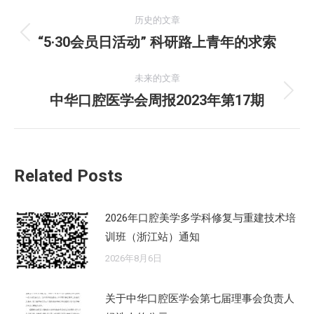
文
历史的文章
章
“5·30会员日活动” 科研路上青年的求索
历
史
导
的
未来的文章
航
文
中华口腔医学会周报2023年第17期
未
章：
来
的
文
Related Posts
章：
2026年口腔美学多学科修复与重建技术培
训班（浙江站）通知
2026年8月6日
关于中华口腔医学会第七届理事会负责人