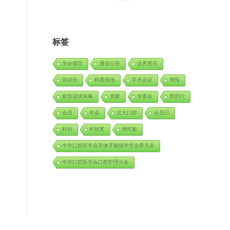
标签
学会领导
通知公告
业界资讯
培训班
科普园地
学术会议
周报
新型冠状病毒
党建
专委会
西部行
会员
年会
北大口腔
会员日
科协
科技奖
傅民魁
中华口腔医学会牙体牙髓病学专业委员会
中华口腔医学会口腔护理分会