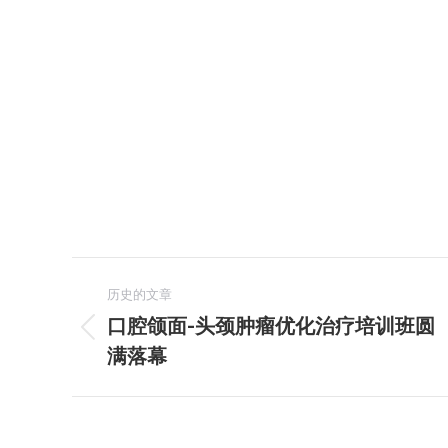
文
历史的文章
章
口腔颌面-头颈肿瘤优化治疗培训班圆
历
满落幕
导
史
的
航
文
章：