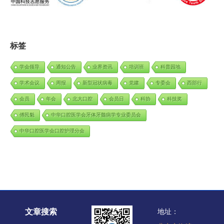
标签
学会领导
通知公告
业界资讯
培训班
科普园地
学术会议
周报
新型冠状病毒
党建
专委会
西部行
会员
年会
北大口腔
会员日
科协
科技奖
傅民魁
中华口腔医学会牙体牙髓病学专业委员会
中华口腔医学会口腔护理分会
文章搜索
地址：