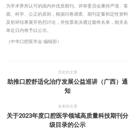
为学术界所认可的国内外优质期刊。评审委员会秉持严谨、客
观、科学、公正的原则，根据问卷调查、期刊定量和定性资料
及初评结果展开热烈讨论，并投票表决通过最终名单，相关名
单近日内将予以公示。
（中华口腔医学会 编辑部）
文
历史的文章
章
助推口腔舒适化治疗发展公益巡讲（广西）通
历
知
导
史
的
航
未来的文章
文
关于2023年度口腔医学领域高质量科技期刊分
章：
未
级目录的公示
来