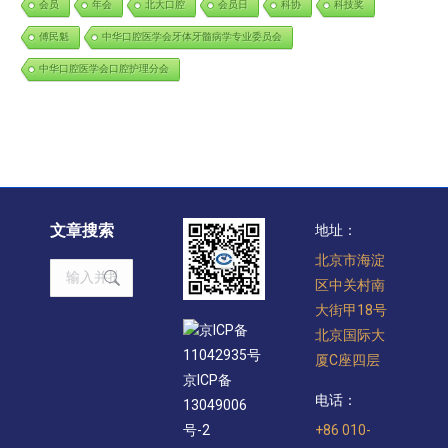
会员
年会
北大口腔
会员日
科协
科技奖
傅民魁
中华口腔医学会牙体牙髓病学专业委员会
中华口腔医学会口腔护理分会
文章搜索
地址：
北京市海淀
Search:
区中关村南
大街甲18号
京ICP备
北京国际大
11042935号
厦C座四层
京ICP备
电话：
13049006
+86 010-
号-2