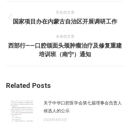
文
历史的文章
章
国家项目办在内蒙古自治区开展调研工作
历
史
导
的
未来的文章
航
文
西部行——口腔颌面头颈肿瘤治疗及修复重建
未
章：
培训班（南宁）通知
来
的
文
章：
Related Posts
关于中华口腔医学会第七届理事会负责人
候选人的公示
2026年8月3日