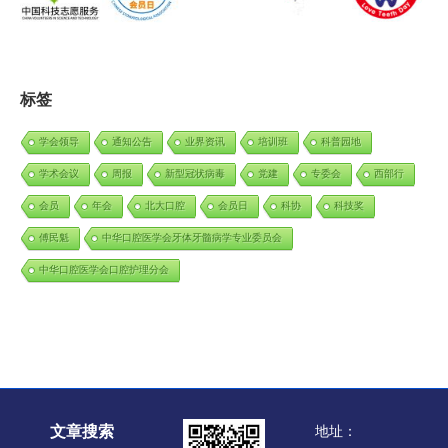
标签
学会领导
通知公告
业界资讯
培训班
科普园地
学术会议
周报
新型冠状病毒
党建
专委会
西部行
会员
年会
北大口腔
会员日
科协
科技奖
傅民魁
中华口腔医学会牙体牙髓病学专业委员会
中华口腔医学会口腔护理分会
文章搜索
地址：