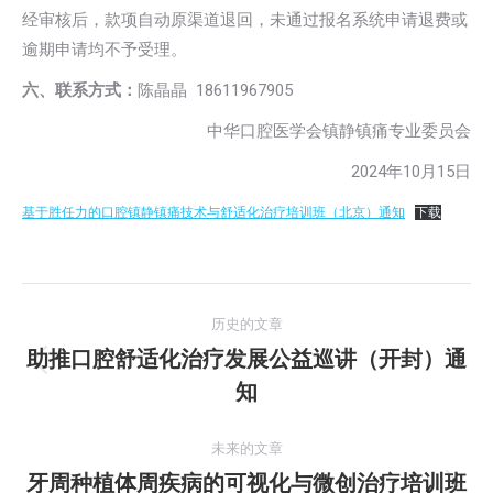
经审核后，款项自动原渠道退回，未通过报名系统申请退费或
逾期申请均不予受理。
六、联系方式：
陈晶晶 18611967905
中华口腔医学会镇静镇痛专业委员会
2024年10月15日
基于胜任力的口腔镇静镇痛技术与舒适化治疗培训班（北京）通知
下载
文
历史的文章
章
助推口腔舒适化治疗发展公益巡讲（开封）通
历
知
导
史
的
航
未来的文章
文
牙周种植体周疾病的可视化与微创治疗培训班
章：