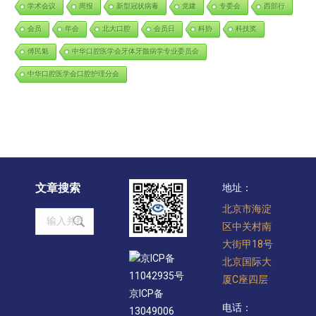
学术会议
周报
新型冠状病毒
党建
专委会
西部行
会员
年会
北大口腔
会员日
科协
科技奖
傅民魁
中华口腔医学会牙体牙髓病学专业委员会
中华口腔医学会口腔护理分会
文章搜索
地址：
北京市海淀
Search:
区中关村南
大街甲18号
京ICP备
北京国际大
11042935号
厦C座四层
京ICP备
电话：
13049006