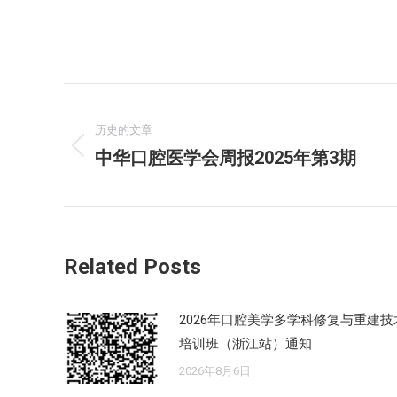
文
章
历史的文章
中华口腔医学会周报2025年第3期
历
导
史
的
航
文
章：
Related Posts
2026年口腔美学多学科修复与重建技
培训班（浙江站）通知
2026年8月6日