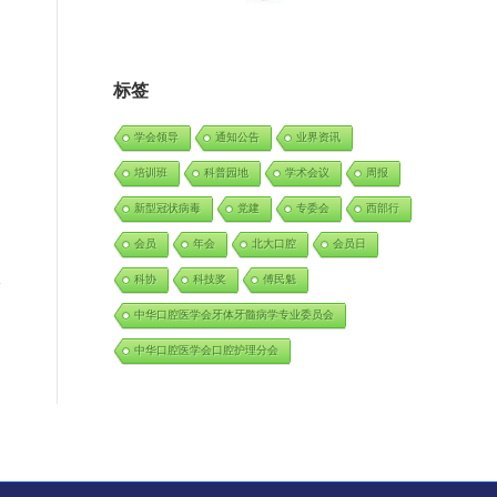
标签
学会领导
通知公告
业界资讯
培训班
科普园地
学术会议
周报
新型冠状病毒
党建
专委会
西部行
会员
年会
北大口腔
会员日
科协
科技奖
傅民魁
中华口腔医学会牙体牙髓病学专业委员会
中华口腔医学会口腔护理分会