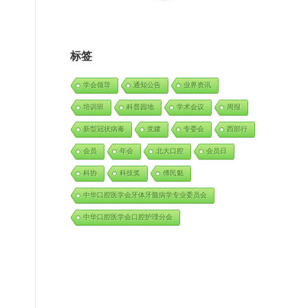
标签
学会领导
通知公告
业界资讯
培训班
科普园地
学术会议
周报
新型冠状病毒
党建
专委会
西部行
会员
年会
北大口腔
会员日
科协
科技奖
傅民魁
中华口腔医学会牙体牙髓病学专业委员会
中华口腔医学会口腔护理分会