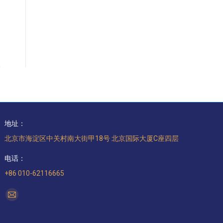
地址：
北京市海淀区中关村南大街甲18号 北京国际大厦C座四层
电话：
+86 010-62116665
找到我们：
Mail
page