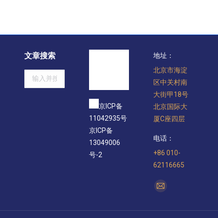
文章搜索
地址：
北京市海淀
Search:
区中关村南
大街甲18号
京ICP备
北京国际大
11042935号
厦C座四层
京ICP备
电话：
13049006
+86 010-
号-2
62116665
找到我们：
Mail
page
opens