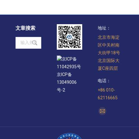
文章搜索
地址：
北京市海淀
Search:
区中关村南
大街甲18号
京ICP备
北京国际大
11042935号
厦C座四层
京ICP备
电话：
13049006
+86 010-
号-2
62116665
找到我们：
Mail
page
opens
in