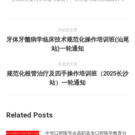
文
历史的文章
章
牙体牙髓病学临床技术规范化操作培训班(汕尾
历
站)一轮通知
导
史
的
航
未来的文章
文
规范化根管治疗及四手操作培训班（2025长沙
章：
未
站）一轮通知
来
的
文
章：
Related Posts
中华口腔医学会高职高专口腔医学教育分