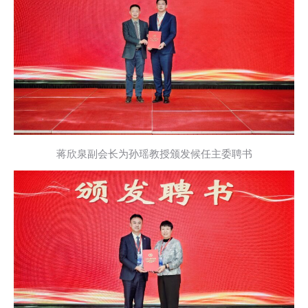
蒋欣泉副会长为孙瑶教授颁发候任主委聘书