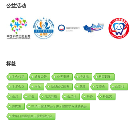
公益活动
标签
学会领导
通知公告
业界资讯
培训班
科普园地
学术会议
周报
新型冠状病毒
党建
专委会
西部行
会员
年会
北大口腔
会员日
科协
科技奖
傅民魁
中华口腔医学会牙体牙髓病学专业委员会
中华口腔医学会口腔护理分会