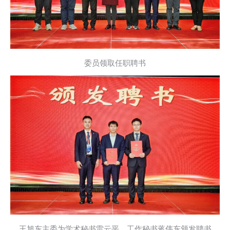
委员领取任职聘书
王旭东主委为学术秘书雷云平、工作秘书蒋伟东颁发聘书