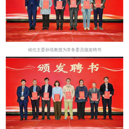
候任主委孙瑶教授为常务委员颁发聘书