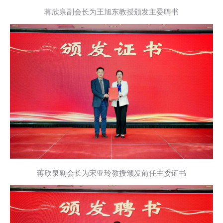
蒋欣泉副会长为王旭东教授颁发主委聘书
蒋欣泉副会长为宋亚玲教授颁发前任主委证书