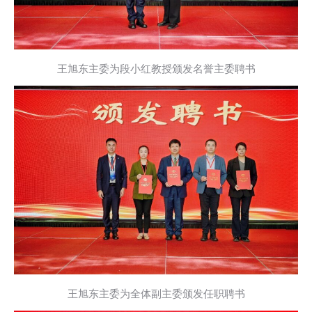
王旭东主委为段小红教授颁发名誉主委聘书
王旭东主委为全体副主委颁发任职聘书