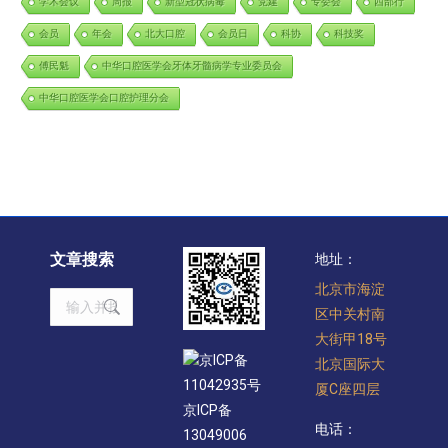
学术会议
周报
新型冠状病毒
党建
专委会
西部行
会员
年会
北大口腔
会员日
科协
科技奖
傅民魁
中华口腔医学会牙体牙髓病学专业委员会
中华口腔医学会口腔护理分会
文章搜索
地址：
北京市海淀
Search:
区中关村南
大街甲18号
京ICP备
北京国际大
11042935号
厦C座四层
京ICP备
电话：
13049006