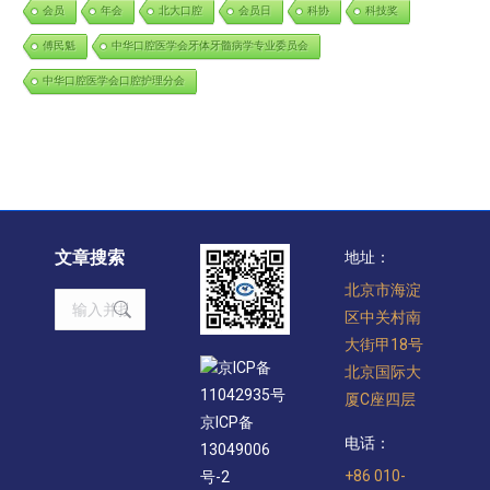
会员
年会
北大口腔
会员日
科协
科技奖
傅民魁
中华口腔医学会牙体牙髓病学专业委员会
中华口腔医学会口腔护理分会
文章搜索
地址：
北京市海淀
Search:
区中关村南
大街甲18号
京ICP备
北京国际大
11042935号
厦C座四层
京ICP备
电话：
13049006
+86 010-
号-2