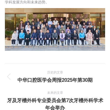
学科发展方向和未来趋势。
文
历史的文章
章
中华口腔医学会周报2025年第30期
历
史
导
的
未来的文章
航
文
牙及牙槽外科专业委员会第7次牙槽外科学术
未
章：
年会举办