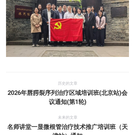
文
历史的文章
章
2026年唇腭裂序列治疗区域培训班(北京站)会
历
议通知(第1轮)
导
史
的
航
未来的文章
文
名师讲堂一显微根管治疗技术推广培训班（天
章：
未