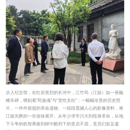
步入纪念馆，在红岩英烈的长河中，江竹筠（江姐）如一座巍
峨丰碑，镌刻着“民族魂”与“党性支柱”：一幅幅珍贵的历史照
片、一件件斑驳的革命遗物、一段段震撼人心的影像资料，将
江姐光辉的一生徐徐展开。从年少求学川大到投身革命，从地
下斗争的机智果敢到狱中酷刑下的坚贞不屈，党员们驻足凝