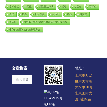
学术会议
周报
新型冠状病毒
党建
专委会
西部行
会员
年会
北大口腔
会员日
科协
科技奖
傅民魁
中华口腔医学会牙体牙髓病学专业委员会
中华口腔医学会口腔护理分会
文章搜索
地址：
北京市海淀
Search:
区中关村南
大街甲18号
京ICP备
北京国际大
11042935号
厦C座四层
京ICP备