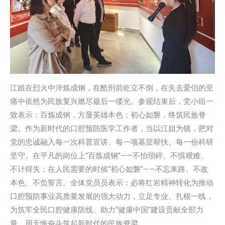
江姐在烈火中淬炼成钢，在酷刑前屹立不倒，在失去爱侣的至
痛中依然为民族复兴燃尽最后一缕光。参观结束后，党小组一
致表示：百炼成钢，方显英雄本色；初心如磐，终筑民族脊
梁。作为新时代的口腔预防医学工作者，当以江姐为镜，把对
党的忠诚融入每一次科普宣讲、每一项基层帮扶、每一份科研
坚守。在平凡的岗位上“百炼成钢”——不怕琐碎、不惧艰难、
不计得失；在人民需要的时候“初心如磐”——不忘来路、不改
本色、不负誓言。全体党员员表示：必将红岩精神转化为推动
口腔预防事业高质量发展的强大动力，立足专业、扎根一线，
为筑牢全民口腔健康防线、助力“健康中国”建设贡献全部力
量，用无悔奋斗筑起新时代的民族脊梁。