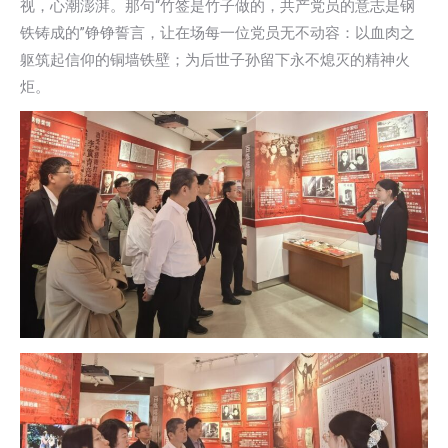
视，心潮澎湃。那句“竹签是竹子做的，共产党员的意志是钢
铁铸成的”铮铮誓言，让在场每一位党员无不动容：以血肉之
躯筑起信仰的铜墙铁壁；为后世子孙留下永不熄灭的精神火
炬。