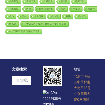
学会领导
通知公告
业界资讯
培训班
科普园地
学术会议
周报
新型冠状病毒
党建
专委会
西部行
会员
年会
北大口腔
会员日
科协
科技奖
傅民魁
中华口腔医学会牙体牙髓病学专业委员会
中华口腔医学会口腔护理分会
文章搜索
地址：
北京市海淀
Search:
区中关村南
大街甲18号
京ICP备
北京国际大
11042935号
厦C座四层
京ICP备