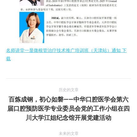
名师讲堂一显微根管治疗技术推广培训班（天津站）通知 下
载
文
历史的文章
章
百炼成钢，初心如磐——中华口腔医学会第六
届口腔预防医学专业委员会党的工作小组在四
历
导
史
川大学江姐纪念馆开展党建活动
航
的
文
未来的文章