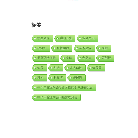
标签
学会领导
通知公告
业界资讯
培训班
科普园地
学术会议
周报
新型冠状病毒
党建
专委会
西部行
会员
年会
北大口腔
会员日
科协
科技奖
傅民魁
中华口腔医学会牙体牙髓病学专业委员会
中华口腔医学会口腔护理分会