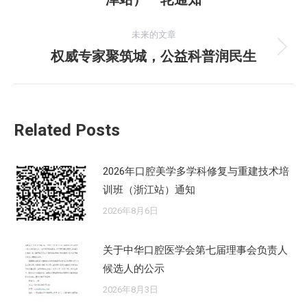
导
史
的
航
未来的文章
文
权威专家聚筑城，公益科普润民生
未
章：
来
的
文
Related Posts
章：
2026年口腔美学多学科修复与重建技术培
训班（浙江站）通知
2026年8月6日
关于中华口腔医学会第七届理事会负责人
候选人的公示
2026年8月3日