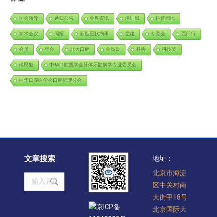
学会领导
通知公告
业界资讯
培训班
科普园地
学术会议
周报
新型冠状病毒
党建
专委会
西部行
会员
年会
北大口腔
会员日
科协
科技奖
傅民魁
中华口腔医学会牙体牙髓病学专业委员会
中华口腔医学会口腔护理分会
文章搜索
地址：
北京市海淀
Search:
区中关村南
大街甲18号
京ICP备
北京国际大