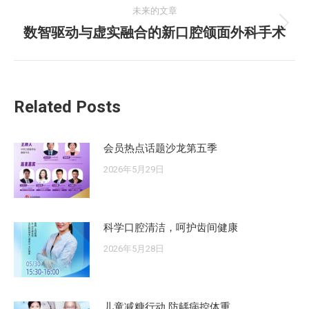
导
的
未来的文章
航
文
数智驱动与虚实融合的新口腔颌面外科手术
未
章：
来
的
文
Related Posts
章：
会员热点话题沙龙第五季
2026年5月29日
科学口腔清洁，呵护齿间健康
2026年5月28日
儿童减糖行动 防龋病控体重