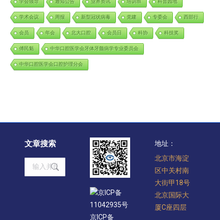
学会领导
通知公告
业界资讯
培训班
科普园地
学术会议
周报
新型冠状病毒
党建
专委会
西部行
会员
年会
北大口腔
会员日
科协
科技奖
傅民魁
中华口腔医学会牙体牙髓病学专业委员会
中华口腔医学会口腔护理分会
文章搜索
地址：
北京市海淀
Search:
区中关村南
大街甲18号
京ICP备
北京国际大
11042935号
厦C座四层
京ICP备