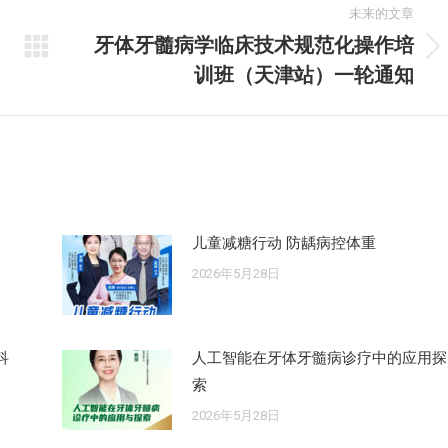
未来的文章
牙体牙髓病学临床技术规范化操作培
未
训班（天津站）一轮通知
来
的
文
章：
儿童减糖行动 防龋病控体重
2026年5月28日
科
人工智能在牙体牙髓病诊疗中的应用探
索
2026年5月28日