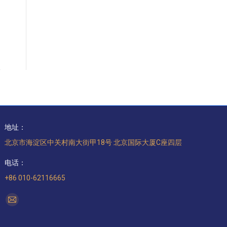
地址：
北京市海淀区中关村南大街甲18号 北京国际大厦C座四层
电话：
+86 010-62116665
找到我们：
Mail
page