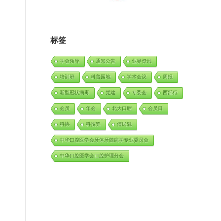
标签
学会领导
通知公告
业界资讯
培训班
科普园地
学术会议
周报
新型冠状病毒
党建
专委会
西部行
会员
年会
北大口腔
会员日
科协
科技奖
傅民魁
中华口腔医学会牙体牙髓病学专业委员会
中华口腔医学会口腔护理分会