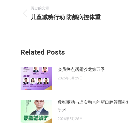
章
历史的文章
儿童减糖行动 防龋病控体重
历
导
史
的
航
文
章：
Related Posts
会员热点话题沙龙第五季
2026年5月29日
数智驱动与虚实融合的新口腔颌面外
手术
2026年5月28日