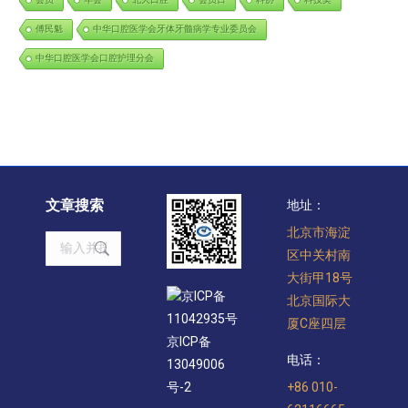
傅民魁
中华口腔医学会牙体牙髓病学专业委员会
中华口腔医学会口腔护理分会
文章搜索
地址：
北京市海淀
Search:
区中关村南
大街甲18号
京ICP备
北京国际大
11042935号
厦C座四层
京ICP备
电话：
13049006
+86 010-
号-2