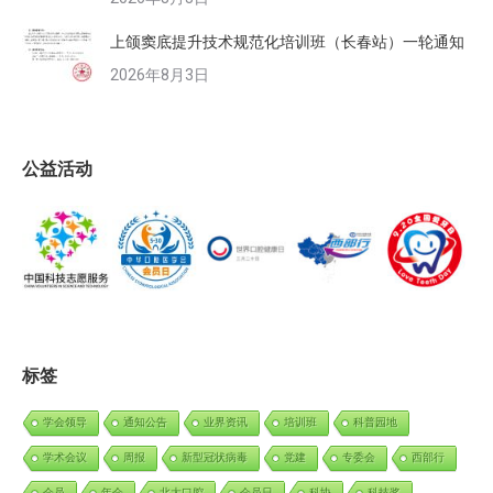
上颌窦底提升技术规范化培训班（长春站）一轮通知
2026年8月3日
公益活动
标签
学会领导
通知公告
业界资讯
培训班
科普园地
学术会议
周报
新型冠状病毒
党建
专委会
西部行
会员
年会
北大口腔
会员日
科协
科技奖