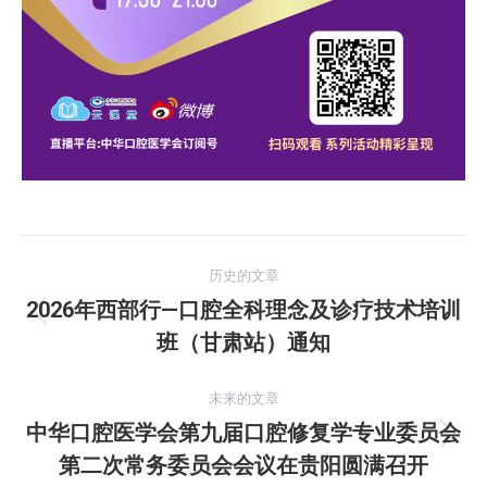
文
历史的文章
章
2026年西部行—口腔全科理念及诊疗技术培训
历
班（甘肃站）通知
导
史
的
航
未来的文章
文
中华口腔医学会第九届口腔修复学专业委员会
章：
未
第二次常务委员会会议在贵阳圆满召开
来