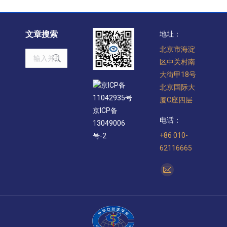
文章搜索
地址：
北京市海淀
Search:
区中关村南
大街甲18号
京ICP备
北京国际大
11042935号
厦C座四层
京ICP备
电话：
13049006
+86 010-
号-2
62116665
找到我们：
Mail
page
opens
in