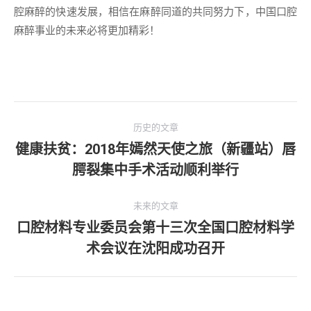
腔麻醉的快速发展，相信在麻醉同道的共同努力下，中国口腔
麻醉事业的未来必将更加精彩！
文
历史的文章
章
健康扶贫：2018年嫣然天使之旅（新疆站）唇
历
腭裂集中手术活动顺利举行
导
史
的
航
未来的文章
文
口腔材料专业委员会第十三次全国口腔材料学
章：
未
术会议在沈阳成功召开
来
的
文