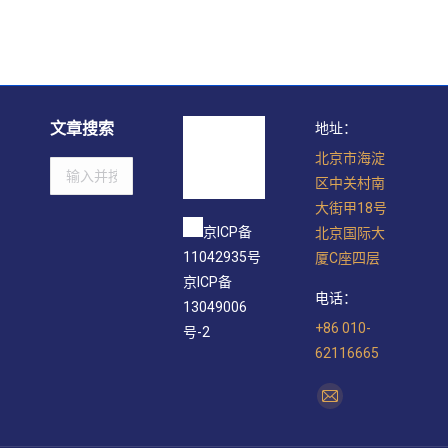
文章搜索
地址：
北京市海淀
Search:
区中关村南
大街甲18号
京ICP备
北京国际大
11042935号
厦C座四层
京ICP备
电话：
13049006
+86 010-
号-2
62116665
找到我们：
Mail
page