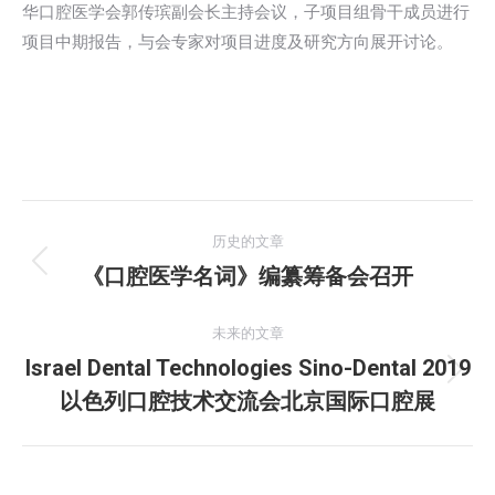
华口腔医学会郭传瑸副会长主持会议，子项目组骨干成员进行
项目中期报告，与会专家对项目进度及研究方向展开讨论。
文
历史的文章
章
《口腔医学名词》编纂筹备会召开
历
史
导
的
未来的文章
航
文
Israel Dental Technologies Sino-Dental 2019
未
章：
以色列口腔技术交流会北京国际口腔展
来
的
文