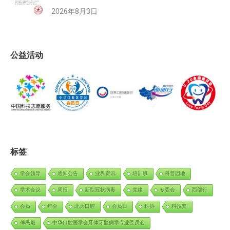
2026年8月3日
公益活动
标签
学会领导
通知公告
业界资讯
培训班
科普园地
学术会议
周报
新型冠状病毒
党建
专委会
西部行
会员
年会
北大口腔
会员日
科协
科技奖
傅民魁
中华口腔医学会牙体牙髓病学专业委员会