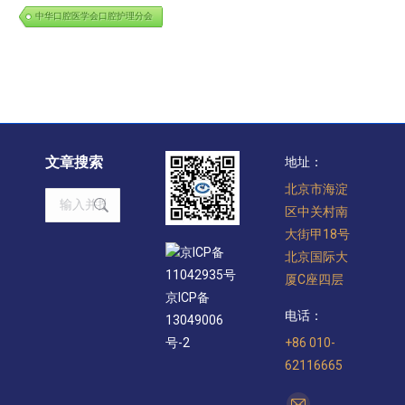
中华口腔医学会口腔护理分会
文章搜索
地址：
北京市海淀
Search:
区中关村南
大街甲18号
京ICP备
北京国际大
11042935号
厦C座四层
京ICP备
电话：
13049006
+86 010-
号-2
62116665
找到我们：