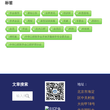
标签
学会领导
通知公告
业界资讯
培训班
科普园地
学术会议
周报
新型冠状病毒
党建
专委会
西部行
会员
年会
北大口腔
会员日
科协
科技奖
傅民魁
中华口腔医学会牙体牙髓病学专业委员会
中华口腔医学会口腔护理分会
文章搜索
地址：
北京市海淀
Search:
区中关村南
大街甲18号
京ICP备
北京国际大