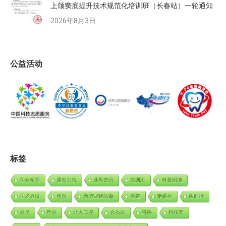
上颌窦底提升技术规范化培训班（长春站）一轮通知
2026年8月3日
公益活动
标签
学会领导
通知公告
业界资讯
培训班
科普园地
学术会议
周报
新型冠状病毒
党建
专委会
西部行
会员
年会
北大口腔
会员日
科协
科技奖