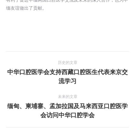
有利于促进中缅两国口腔医学交流及未来的深入合作，也为中
缅友谊做出了贡献。
文
历史的文章
章
中华口腔医学会支持西藏口腔医生代表来京交
历
流学习
导
史
的
航
未来的文章
文
缅甸、柬埔寨、孟加拉国及马来西亚口腔医学
章：
未
会访问中华口腔学会
来
的
文