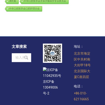
傅民魁
中华口腔医学会牙体牙髓病学专业委员会
中华口腔医学会口腔护理分会
文章搜索
地址：
北京市海淀
Search:
区中关村南
大街甲18号
京ICP备
北京国际大
11042935号
厦C座四层
京ICP备
电话：
13049006
+86 010-
号-2
62116665