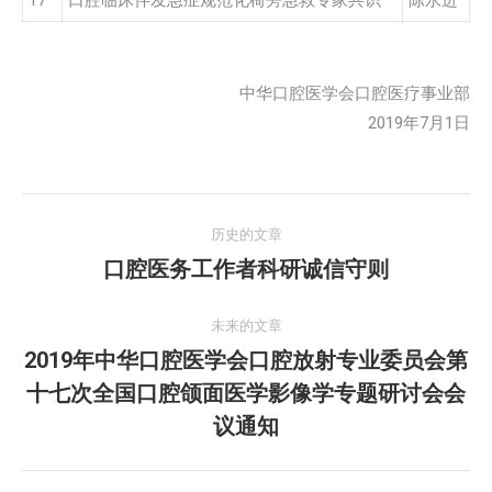
17
口腔临床伴发急症规范化椅旁急救专家共识
陈永进
中华口腔医学会口腔医疗事业部
2019年7月1日
文
历史的文章
章
口腔医务工作者科研诚信守则
历
史
导
的
未来的文章
航
文
2019年中华口腔医学会口腔放射专业委员会第
章：
十七次全国口腔颌面医学影像学专题研讨会会
未
来
议通知
的
文