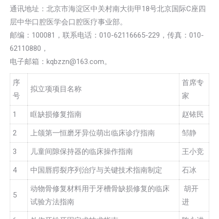
通讯地址：北京市海淀区中关村南大街甲18号北京国际C座四
层中华口腔医学会口腔医疗事业部。
邮编：100081，联系电话：010-62116665-229，传真：010-
62110880，
电子邮箱：kqbzzn@163.com。
序
首席专
拟立项项目名称
号
家
1
眶缺损修复指南
赵铱民
2
上颌第一恒磨牙异位萌出临床诊疗指南
邹静
3
儿童间隙保持器的临床操作指南
王小竞
4
中国唇腭裂序列治疗与关键技术指南制定
石冰
动物骨修复材料用于牙槽骨缺损修复的临床
胡开
5
试验方法指南
进