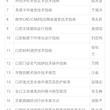
6
外伤牙松牙固定术技术指南
陈永进
7
美观卡环修复技术指南
于海洋
8
椅旁CAD/CAM混合陶瓷修复技术指南
周永胜
9
口腔念珠菌病诊疗指南
唐国瑶
10
口腔黏膜下纤维化诊疗指南
刘宏伟
徐佑
11
口腔材料调拌技术指南
兰
12
口腔门诊笑气镇静技术操作指南
万阔
13
牙髓切断术操作技术规范
汪俊
14
口腔激光安全操作规范及防护标准
赵继志
15
全口义齿修复的印模与模型规范
张玉梅
16
舌黏膜鳞癌治疗的专家共识
张陈平