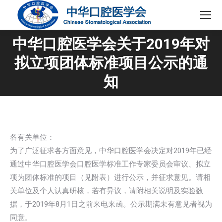
中华口腔医学会关于2019年对
拟立项团体标准项目公示的通
您在这里：
知
各有关单位：
为了广泛征求各方面意见，中华口腔医学会决定对2019年已经
通过中华口腔医学会口腔医学标准工作专家委员会审议、拟立
项为团体标准的项目（见附表）进行公示，并征求意见。请相
关单位及个人认真研核，若有异议，请附相关说明及实验数
据，于2019年8月1日之前来电来函。公示期满未有意见者视为
同意。