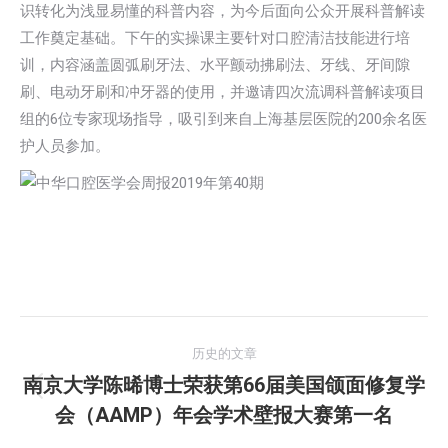
识转化为浅显易懂的科普内容，为今后面向公众开展科普解读
工作奠定基础。下午的实操课主要针对口腔清洁技能进行培
训，内容涵盖圆弧刷牙法、水平颤动拂刷法、牙线、牙间隙
刷、电动牙刷和冲牙器的使用，并邀请四次流调科普解读项目
组的6位专家现场指导，吸引到来自上海基层医院的200余名医
护人员参加。
文
历史的文章
章
南京大学陈晞博士荣获第66届美国颌面修复学
历
会（AAMP）年会学术壁报大赛第一名
导
史