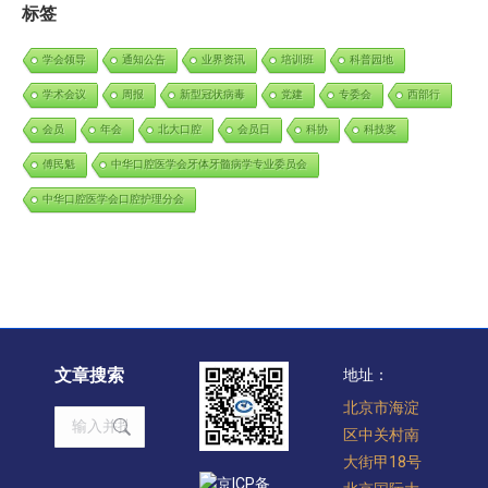
标签
学会领导
通知公告
业界资讯
培训班
科普园地
学术会议
周报
新型冠状病毒
党建
专委会
西部行
会员
年会
北大口腔
会员日
科协
科技奖
傅民魁
中华口腔医学会牙体牙髓病学专业委员会
中华口腔医学会口腔护理分会
文章搜索
地址：
北京市海淀
Search:
区中关村南
大街甲18号
京ICP备