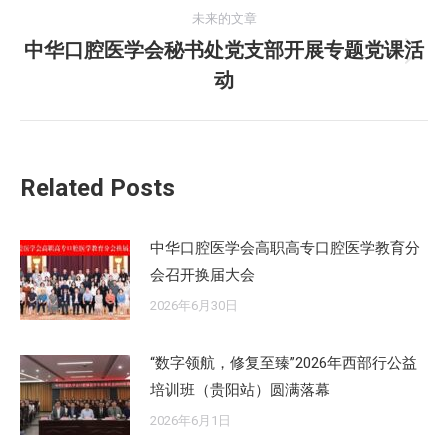
的
航
未来的文章
文
中华口腔医学会秘书处党支部开展专题党课活
章：
未
动
来
的
文
章：
Related Posts
中华口腔医学会高职高专口腔医学教育分
会召开换届大会
2026年6月30日
“数字领航，修复至臻”2026年西部行公益
培训班（贵阳站）圆满落幕
2026年6月1日