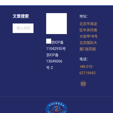
文章搜索
地址：
北京市海淀
Search:
区中关村南
大街甲18号
京ICP备
北京国际大
11042935号
厦C座四层
京ICP备
电话：
13049006
+86 010-
号-2
62116665
找到我们：
Mail
page
opens
in
new