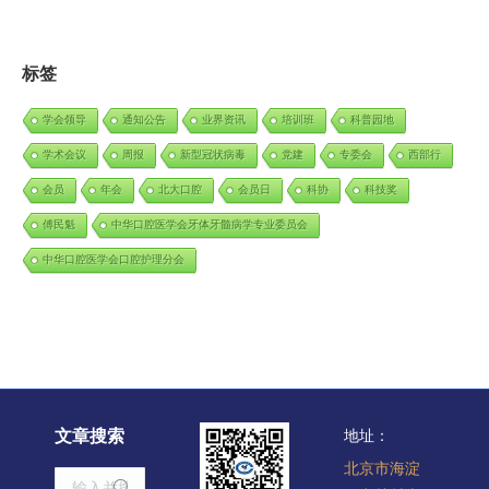
标签
学会领导
通知公告
业界资讯
培训班
科普园地
学术会议
周报
新型冠状病毒
党建
专委会
西部行
会员
年会
北大口腔
会员日
科协
科技奖
傅民魁
中华口腔医学会牙体牙髓病学专业委员会
中华口腔医学会口腔护理分会
文章搜索
地址：
北京市海淀
Search: