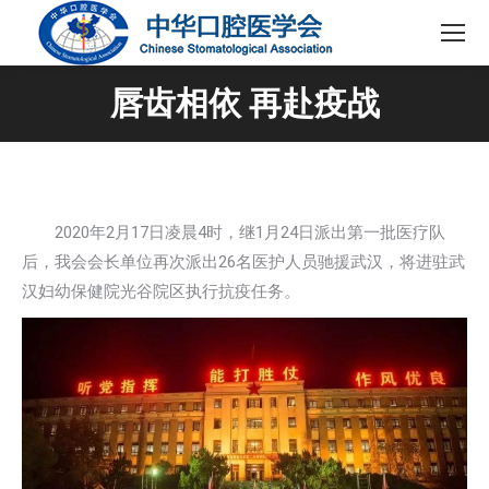
唇齿相依 再赴疫战
2020年2月17日凌晨4时，继1月24日派出第一批医疗队
后，我会会长单位再次派出26名医护人员驰援武汉，将进驻武
汉妇幼保健院光谷院区执行抗疫任务。