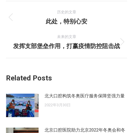
文
历史的文章
章
此处，特别心安
历
史
导
的
未来的文章
航
文
发挥支部堡垒作用，打赢疫情防控阻击战
未
章：
来
的
文
Related Posts
章：
北大口腔构筑冬奥医疗服务保障坚强力量
2022年3月30日
北京口腔医院助力北京2022年冬奥会和冬