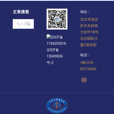
文章搜索
地址：
北京市海淀
Search:
区中关村南
大街甲18号
京ICP备
北京国际大
11042935号
厦C座四层
京ICP备
电话：
13049006
+86 010-
号-2
62116665
找到我们：
Mail
page
opens
in
new