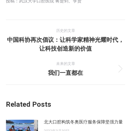
投稿：武汉大学口腔医院 蒋楚剑、李贤
文
历史的文章
章
中国科协再次倡议：让科学家精神光耀时代，
历
让科技创造新的价值
导
史
的
航
未来的文章
文
我们一直都在
未
章：
来
的
文
Related Posts
章：
北大口腔构筑冬奥医疗服务保障坚强力量
2022年3月30日