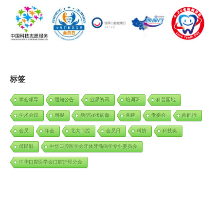
标签
学会领导
通知公告
业界资讯
培训班
科普园地
学术会议
周报
新型冠状病毒
党建
专委会
西部行
会员
年会
北大口腔
会员日
科协
科技奖
傅民魁
中华口腔医学会牙体牙髓病学专业委员会
中华口腔医学会口腔护理分会