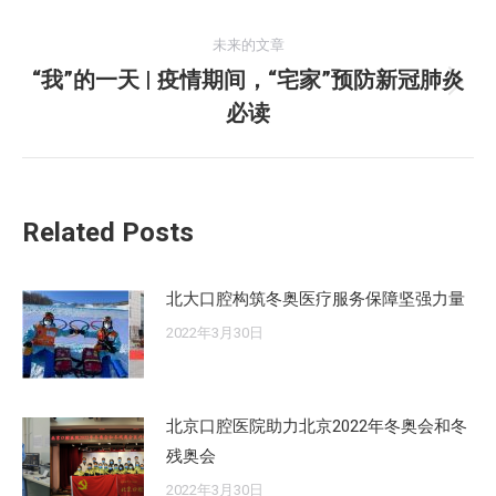
的
航
未来的文章
文
“我”的一天 | 疫情期间，“宅家”预防新冠肺炎
章：
未
必读
来
的
文
章：
Related Posts
北大口腔构筑冬奥医疗服务保障坚强力量
2022年3月30日
北京口腔医院助力北京2022年冬奥会和冬
残奥会
2022年3月30日