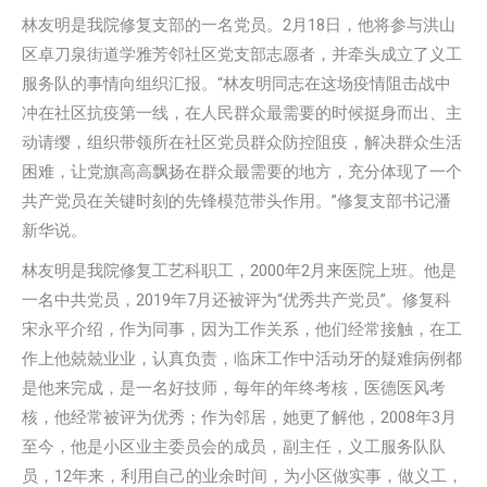
林友明是我院修复支部的一名党员。2月18日，他将参与洪山
区卓刀泉街道学雅芳邻社区党支部志愿者，并牵头成立了义工
服务队的事情向组织汇报。“林友明同志在这场疫情阻击战中
冲在社区抗疫第一线，在人民群众最需要的时候挺身而出、主
动请缨，组织带领所在社区党员群众防控阻疫，解决群众生活
困难，让党旗高高飘扬在群众最需要的地方，充分体现了一个
共产党员在关键时刻的先锋模范带头作用。”修复支部书记潘
新华说。
林友明是我院修复工艺科职工，2000年2月来医院上班。他是
一名中共党员，2019年7月还被评为“优秀共产党员”。修复科
宋永平介绍，作为同事，因为工作关系，他们经常接触，在工
作上他兢兢业业，认真负责，临床工作中活动牙的疑难病例都
是他来完成，是一名好技师，每年的年终考核，医德医风考
核，他经常被评为优秀；作为邻居，她更了解他，2008年3月
至今，他是小区业主委员会的成员，副主任，义工服务队队
员，12年来，利用自己的业余时间，为小区做实事，做义工，