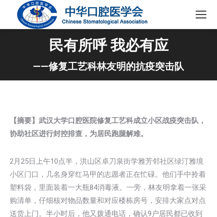
民有所呼 我必有应
——修复工艺科林友明的抗疫突击队
【摘要】
武汉大学口腔医院修复工艺科
成立小区战疫突击队，
协助社区进行封控排查，为居民跑腿解难。
2月25日上午10点半，洪山区卓刀泉街学雅芳邻社区绿汀雅境
小区门口，几名身穿红马甲的志愿者正在忙碌。他们手中拎着
塑料袋，里面装着一大瓶84消毒液。一旁，林友明拿着一张采
购清单，仔细核对物品数量和对应楼栋房号，安排大家点对点
送货上门。半小时后，他又拨通电话，确认9户居民都已收到