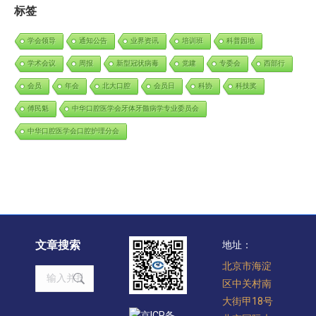
标签
学会领导
通知公告
业界资讯
培训班
科普园地
学术会议
周报
新型冠状病毒
党建
专委会
西部行
会员
年会
北大口腔
会员日
科协
科技奖
傅民魁
中华口腔医学会牙体牙髓病学专业委员会
中华口腔医学会口腔护理分会
文章搜索
地址：
北京市海淀
Search:
区中关村南
大街甲18号
京ICP备