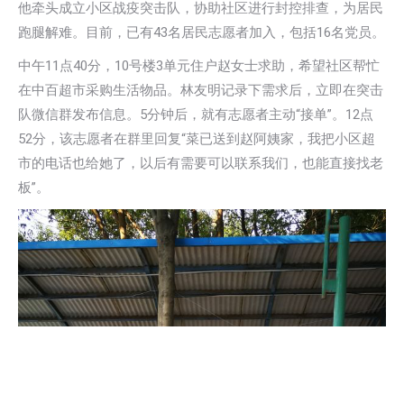
他牵头成立小区战疫突击队，协助社区进行封控排查，为居民
跑腿解难。目前，已有43名居民志愿者加入，包括16名党员。
中午11点40分，10号楼3单元住户赵女士求助，希望社区帮忙
在中百超市采购生活物品。林友明记录下需求后，立即在突击
队微信群发布信息。5分钟后，就有志愿者主动“接单”。12点
52分，该志愿者在群里回复“菜已送到赵阿姨家，我把小区超
市的电话也给她了，以后有需要可以联系我们，也能直接找老
板”。