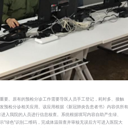
重要。原有的预检分诊工作需要导医人员手工登记，耗时多、接触
发预检分诊相关应用。该应用根据《新冠肺炎告患者书》内容供所
所有进入我院的人员进行信息核查。系统根据填写内容自助产生绿、
示“绿色”识别二维码，完成体温筛查并审核无误后方可进入医院大