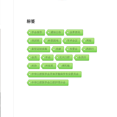
标签
学会领导
通知公告
业界资讯
培训班
科普园地
学术会议
周报
新型冠状病毒
党建
专委会
西部行
会员
年会
北大口腔
会员日
科协
科技奖
傅民魁
中华口腔医学会牙体牙髓病学专业委员会
中华口腔医学会口腔护理分会