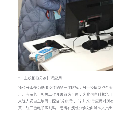
2、上线预检分诊扫码应用
预检分诊作为抵御疫情的第一道防线，对于疫情防控至关
广、滞留长，相关工作开展较为不便，为此信息科紧急开
来院人员自主填写，配合“苏康码”、“宁归来”等应用对
黄、红三色电子识别码，患者在预检分诊处向导医人员出