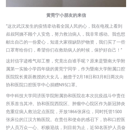
黄莞宁小朋友的
来信
“这次武汉发生的疫情牵动着全国人民的心，我在电视上看到
叔叔阿姨不顾个人安危，努力救治病人，我非常感动。我也想
献出自己的一份爱心，知道大家很缺防护物资，我们买了一些
口罩寄给你们，希望你们在救助病人的时候，保护好自己！”
这封信字迹稚气却工整，究竟出自谁手呢？原来是暨南大学附
属第一实验小学四年级的黄莞宁同学，作为暨南大学附属口腔
医院院长黄跃教授的大女儿，她曾于2月18日和3月8日两次向
协和医院口腔医学中心捐赠N95口罩。
华中科技大学同济医学院附属协和医院在本次抗疫战斗中责任
所系首当其冲。协和医院西院区、肿瘤中心院区作为新冠肺炎
危重症病人救治定点医院，开放1866张床位，同时托管1500
张床位的江汉方舱医院。在责任和使命的感召下，协和口腔医
护人员万众一心、积极迎战，到目前为止，近50名医护人员奋