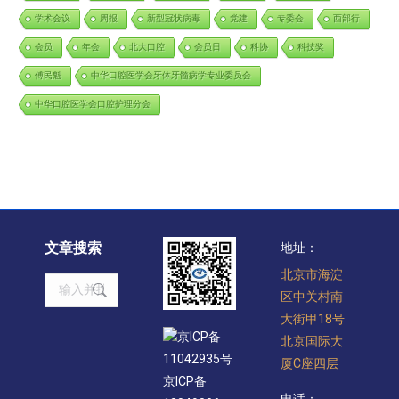
学术会议
周报
新型冠状病毒
党建
专委会
西部行
会员
年会
北大口腔
会员日
科协
科技奖
傅民魁
中华口腔医学会牙体牙髓病学专业委员会
中华口腔医学会口腔护理分会
文章搜索
地址：
北京市海淀
Search:
区中关村南
大街甲18号
京ICP备
北京国际大
11042935号
厦C座四层
京ICP备
电话：