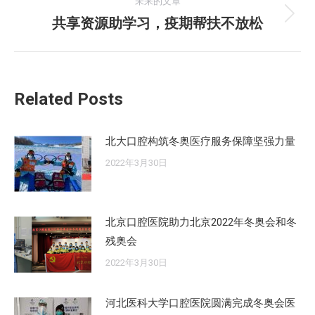
的
未来的文章
航
文
共享资源助学习，疫期帮扶不放松
未
章：
来
的
文
Related Posts
章：
北大口腔构筑冬奥医疗服务保障坚强力量
2022年3月30日
北京口腔医院助力北京2022年冬奥会和冬
残奥会
2022年3月30日
河北医科大学口腔医院圆满完成冬奥会医