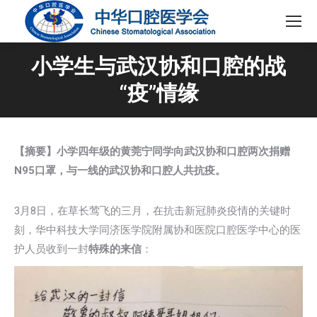
小学生与武汉协和口腔的战
“疫”情缘
【摘要】
小学四年级的黄莞宁同学
向武汉协和口腔两次捐赠
N
95
口罩，与一线
的
武汉
协和口腔
人共抗疫。
3月8日，在草长莺飞的三月，在抗击新冠肺炎疫情的关键时
刻，华中科技大学同济医学院附属协和医院口腔医学中心的医
护人员收到一封
特殊的
来信
：