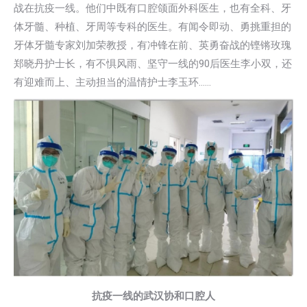
战在抗疫一线。他们中既有口腔颌面外科医生，也有全科、牙
体牙髓、种植、牙周等专科的医生。有闻令即动、勇挑重担的
牙体牙髓专家刘加荣教授，有冲锋在前、英勇奋战的铿锵玫瑰
郑晓丹护士长，有不惧风雨、坚守一线的90后医生李小双，还
有迎难而上、主动担当的温情护士李玉环……
抗疫一线
的
武汉
协和口腔
人