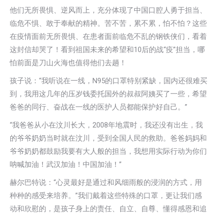
他们无所畏惧、逆风而上，充分体现了中国口腔人勇于担当、
临危不惧、敢于奉献的精神。苦不苦，累不累，怕不怕？这些
在疫情面前无所畏惧、在患者面前临危不乱的钢铁侠们，看着
这封信却哭了！看到祖国未来的希望和10后的战“疫”担当，哪
怕前面是刀山火海也值得他们去趟！
孩子说：“我听说在一线，N95的口罩特别紧缺，国内还很难买
到，我用这几年的压岁钱委托国外的叔叔阿姨买了一些，希望
爸爸的同行、奋战在一线的医护人员都能保护好自己。”
“我爸爸从小在汶川长大，2008年地震时，我还没有出生，我
的爷爷奶奶当时就在汶川，受到全国人民的救助。爸爸妈妈和
爷爷奶奶都鼓励我要有大人般的担当，我想用实际行动为你们
呐喊加油！武汉加油！中国加油！”
赫尔巴特说：“心灵最好是通过和风细雨般的浸润的方式，用
种种的感受来培养。”我们戴着这些特殊的口罩，更让我们感
动和欣慰的，是孩子身上的责任、自立、自尊、懂得感恩和追