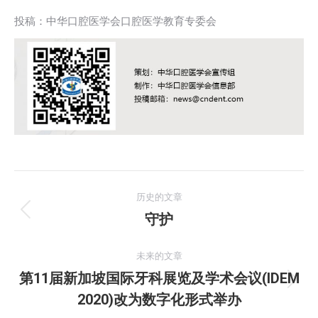
投稿：中华口腔医学会口腔医学教育专委会
文
历史的文章
章
守护
历
史
导
的
未来的文章
航
文
第11届新加坡国际牙科展览及学术会议(IDEM
未
章：
2020)改为数字化形式举办
来