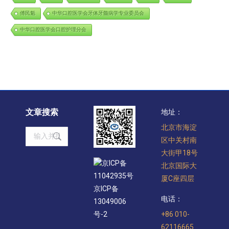
傅民魁
中华口腔医学会牙体牙髓病学专业委员会
中华口腔医学会口腔护理分会
文章搜索
地址：
北京市海淀
Search:
区中关村南
大街甲18号
京ICP备
北京国际大
11042935号
厦C座四层
京ICP备
电话：
13049006
+86 010-
号-2
62116665