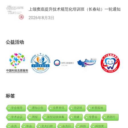
上颌窦底提升技术规范化培训班（长春站）一轮通知
2026年8月3日
公益活动
标签
学会领导
通知公告
业界资讯
培训班
科普园地
学术会议
周报
新型冠状病毒
党建
专委会
西部行
会员
年会
北大口腔
会员日
科协
科技奖