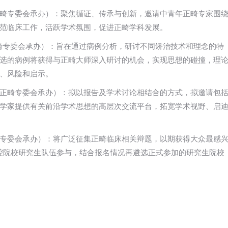
畸专委会承办）：聚焦循证、传承与创新，邀请中青年正畸专家围
范临床工作，活跃学术氛围，促进正畸学科发展。
畸专委会承办）：旨在通过病例分析，研讨不同矫治技术和理念的特
选的病例将获得与正畸大师深入研讨的机会，实现思想的碰撞，理
、风险和启示。
正畸专委会承办）：拟以报告及学术讨论相结合的方式，拟邀请包
学家提供有关前沿学术思想的高层次交流平台，拓宽学术视野、启
专委会承办）：将广泛征集正畸临床相关辩题，以期获得大众最感
口腔院校研究生队伍参与，结合报名情况再遴选正式参加的研究生院校