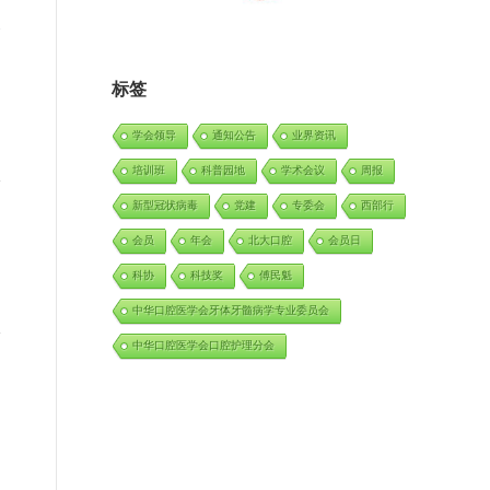
会
日
标签
学会领导
通知公告
业界资讯
培训班
科普园地
学术会议
周报
新型冠状病毒
党建
专委会
西部行
会员
年会
北大口腔
会员日
科协
科技奖
傅民魁
中华口腔医学会牙体牙髓病学专业委员会
中华口腔医学会口腔护理分会