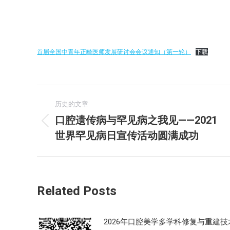
首届全国中青年正畸医师发展研讨会会议通知（第一轮）
下载
文
历史的文章
章
口腔遗传病与罕见病之我见——2021
历
世界罕见病日宣传活动圆满成功
导
史
的
航
文
章：
Related Posts
2026年口腔美学多学科修复与重建技