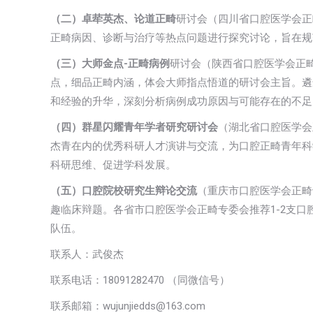
（二）卓荦英杰、论道正畸
研讨会（四川省口腔医学会正
正畸病因、诊断与治疗等热点问题进行探究讨论，旨在规
（三）大师金点-正畸病例
研讨会（陕西省口腔医学会正
点，细品正畸内涵，体会大师指点悟道的研讨会主旨。遴
和经验的升华，深刻分析病例成功原因与可能存在的不足
（四）群星闪耀青年学者研究研讨会
（湖北省口腔医学会
杰青在内的优秀科研人才演讲与交流，为口腔正畸青年科
科研思维、促进学科发展。
（五）口腔院校研究生辩论交流
（重庆市口腔医学会正畸
趣临床辩题。各省市口腔医学会正畸专委会推荐1-2支
队伍。
联系人：武俊杰
联系电话：18091282470 （同微信号）
联系邮箱：wujunjiedds@163.com