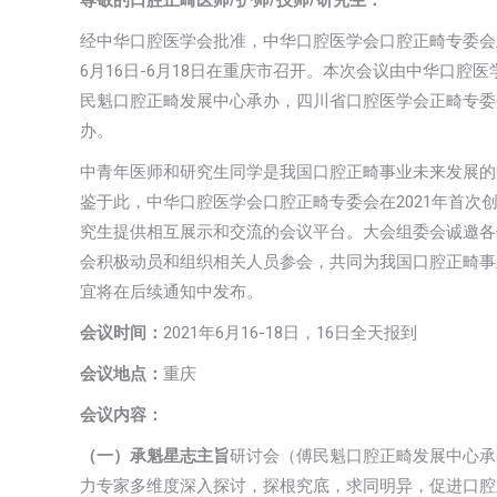
尊敬的口腔正畸医师/护师/技师/研究生：
经中华口腔医学会批准，中华口腔医学会口腔正畸专委会主办
6月16日-6月18日在重庆市召开。本次会议由中华口
民魁口腔正畸发展中心承办，四川省口腔医学会正畸专委
办。
中青年医师和研究生同学是我国口腔正畸事业未来发展的
鉴于此，中华口腔医学会口腔正畸专委会在2021年首
究生提供相互展示和交流的会议平台。大会组委会诚邀各
会积极动员和组织相关人员参会，共同为我国口腔正畸事
宜将在后续通知中发布。
会议时间：
2021年6月16-18日，16日全天报到
会议地点：
重庆
会议内容：
（一）承魁星志主旨
研讨会（傅民魁口腔正畸发展中心承
力专家多维度深入探讨，探根究底，求同明异，促进口腔