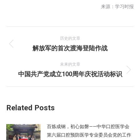
来源：学习时报
文
历史的文章
章
解放军的首次渡海登陆作战
历
史
导
的
未来的文章
航
文
中国共产党成立100周年庆祝活动标识
未
章：
来
的
文
Related Posts
章：
百炼成钢，初心如磐——中华口腔医学会
第六届口腔预防医学专业委员会党的工作