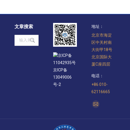
文章搜索
地址：
北京市海淀
Search:
区中关村南
大街甲18号
京ICP备
北京国际大
11042935号
厦C座四层
京ICP备
电话：
13049006
+86 010-
号-2
62116665
找到我们：
Mail
page
opens