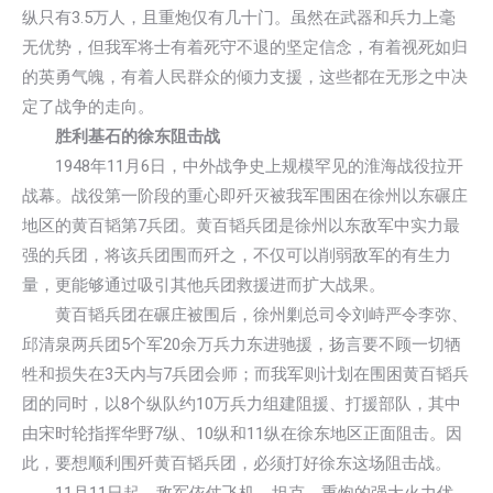
纵只有3.5万人，且重炮仅有几十门。虽然在武器和兵力上毫
无优势，但我军将士有着死守不退的坚定信念，有着视死如归
的英勇气魄，有着人民群众的倾力支援，这些都在无形之中决
定了战争的走向。
胜利基石的徐东阻击战
1948年11月6日，中外战争史上规模罕见的淮海战役拉开
战幕。战役第一阶段的重心即歼灭被我军围困在徐州以东碾庄
地区的黄百韬第7兵团。黄百韬兵团是徐州以东敌军中实力最
强的兵团，将该兵团围而歼之，不仅可以削弱敌军的有生力
量，更能够通过吸引其他兵团救援进而扩大战果。
黄百韬兵团在碾庄被围后，徐州剿总司令刘峙严令李弥、
邱清泉两兵团5个军20余万兵力东进驰援，扬言要不顾一切牺
牲和损失在3天内与7兵团会师；而我军则计划在围困黄百韬兵
团的同时，以8个纵队约10万兵力组建阻援、打援部队，其中
由宋时轮指挥华野7纵、10纵和11纵在徐东地区正面阻击。因
此，要想顺利围歼黄百韬兵团，必须打好徐东这场阻击战。