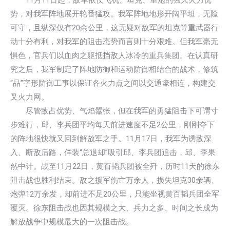
11月11日起，敌军依仗飞机、坦克、重炮的强大火力优
势，对我军阵地展开轮番猛攻。我军阵地地形开阔平坦，无险
可守，且纵深仅有20余公里，这无疑对敌军的坦克等重武器行
动十分有利，对我军的阻击态势而言则十分艰难。但我军毫无
惧色，官兵们以血肉之躯抵挡敌人冰冷的重兵集团。在认真研
究之后，我军制定了阵地防御和运动防御相结合的战术，修筑
“品”字形防御工事以保证各火力点之间以交通壕相连，构建交
叉火力网。
尽管敌占优势、气焰嚣张，但在我军的勇猛阻击下可谓寸
步难行，邱、李兵团平均每天前进速度不足2公里，刚刚夺下
的阵地很快就又回到解放军之手。11月17日，我军为诱敌深
入、断敌后路，佯装“总退却”吸引邱、李兵团追击，邱、李果
然中计。战至11月22日，黄百韬兵团被全歼，历时11天的徐东
阻击战也胜利结束。敌之援军伤亡万余人，损失坦克30余辆、
炮弹12万余发，却前进不足20公里，只能坐视黄百韬兵团全军
覆灭。徐东阻击战也因其规模之大、兵力之多、时间之长成为
解放战争中规模最大的一次阻击战。