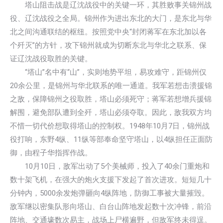
塔山阻击战是辽沈战役中的关键一环，其胜败事关锦州战
役、辽沈战役之全局。锦州作为进出东北的大门，是东北与华
北之间沟通联结的枢纽。按照党中央“封闭蒋军在东北加以各
个歼灭”的方针，攻下锦州就成为切断东北与华北之联系、保
证辽沈战役取胜的关键。
“塔山”名中有“山”，实则地势平坦，易攻难守，距锦州仅
20余公里，是锦州与华北联系的唯一通道。我军若想击溃援锦
之敌，保障锦州之役取胜，塔山必须死守；蒋军若想增兵援锦
解围，避免部队遭到全歼，塔山必须夺取。因此，敌我双方均
不惜一切代价想取得塔山的控制权。1948年10月7日，锦州战
役打响，东野4纵、11纵等部奉命坚守塔山，以4纵担任正面防
御，由程子华指挥作战。
10月10日，敌军出动了5个美械师，投入了40余门重炮和
数十架飞机，在强大的炮火支援下发起了首次进攻。短短几十
分钟内，5000余发炮弹砸向4纵阵地，防御工事被大量摧毁。
敌军继以密集队形向塔山、白台山阵地发起数十次冲锋，前沿
阵地、交通壕数次易主，战场上尸横遍野，但敌军终未得逞。