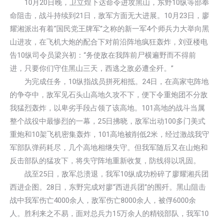
10月20日晚，卫立煌下达命令进攻黑山，东野10纵等部奉
命阻击，战斗持续到21日，敌军方面无大进展。10月23日，廖
耀湘派出有着“国民党王牌军”之称的新一军4个师兵力大举向黑
山进攻，在飞机大炮的配合下对前沿阵地疯狂轰炸，刘亚楼电
告10纵司令员梁兴初：“务使敌在我阵前尸横遍野而不得前
进，只要你们守住黑山三天，西逃之敌必遭全歼。”
为完成任务，10纵指战员拼死相抵。24日，在高家屯阵地
的争夺中，敌军见石头山高地久攻不下，便下令重炮团不分敌
我猛烈轰炸，以卑劣手段占领了该高地。101高地的战斗当属
整个战役中最惨烈的一幕，25日拂晓，敌军出动100多门美式
重炮和10架飞机密集轰炸，101高地被削低2米，经过激战我守
军部队弹药耗尽，几个高地相继失守。但我军随后又在山炮和
反击部队的猛攻下，将失守阵地重新收复，防线得以巩固。
战至25日，敌军总溃退，我军10纵成功粉碎了廖耀湘兵团
西进企图。28日，东野完成对廖“西进兵团”的围歼。黑山阻击
战中我军伤亡4000余人，敌军伤亡8000余人，被俘6000余
人。胜利来之不易，面对总兵力15万余人的精锐部队，我军10