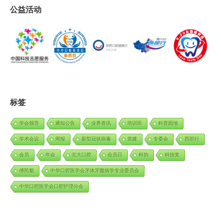
公益活动
标签
学会领导
通知公告
业界资讯
培训班
科普园地
学术会议
周报
新型冠状病毒
党建
专委会
西部行
会员
年会
北大口腔
会员日
科协
科技奖
傅民魁
中华口腔医学会牙体牙髓病学专业委员会
中华口腔医学会口腔护理分会