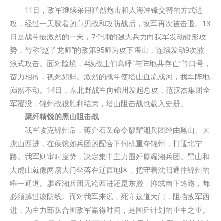
11日，敌军继续采用猛烈炮击和人海冲锋交替的方式进
攻，经过一天胶着的白刃战和攻防战后，敌军再次被击退。13
日是战斗最激烈的一天，7个师的强大兵力向我军发动钳形攻
势，号称“赵子龙师”的敌第95师为攻下塔山，连续发动9次波
浪式攻击。面对险境，4纵战士们高呼“与阵地共存亡”等口号，
奋力相搏，视死如归。激烈的战斗使塔山血流成河，我军阵地
岿然不动。14日，东北野战军向锦州发起总攻，范汉杰集团全
军覆没，锦州战役胜利结束，塔山阻击战也载入史册。
聚歼精锐的黑山阻击战
我军攻克锦州后，蒋介石又命令廖耀湘兵团经由黑山、大
虎山西进，在侯镜如兵团的配合下伺机重夺锦州，打通北宁
路。我军则审时度势，决定集中主力围歼廖耀湘兵团。黑山和
大虎山就像两扇大门坐落在辽西地区，把守着沈阳通往锦州的
唯一通道。廖耀湘兵团无论西进还是东撤，抑或南下逃跑，都
必须越过该防线。而对我军来说，死守这道大门，阻挡敌军西
进，为主力部队合围敌军赢得时间，是围歼计划的重中之重。