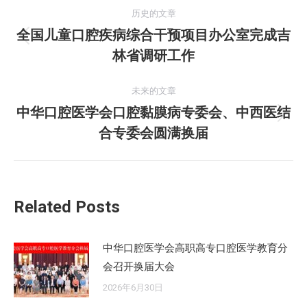
文
历史的文章
章
全国儿童口腔疾病综合干预项目办公室完成吉
历
林省调研工作
导
史
的
航
未来的文章
文
中华口腔医学会口腔黏膜病专委会、中西医结
章：
未
合专委会圆满换届
来
的
文
章：
Related Posts
中华口腔医学会高职高专口腔医学教育分
会召开换届大会
2026年6月30日