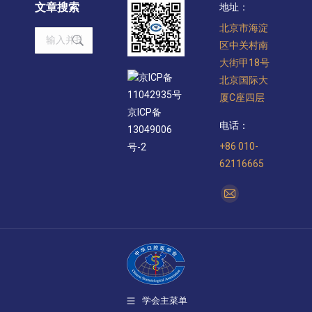
文章搜索
地址：
北京市海淀
Search:
区中关村南
大街甲18号
京ICP备
北京国际大
11042935号
厦C座四层
京ICP备
电话：
13049006
+86 010-
号-2
62116665
找到我们：
Mail
page
opens
in
new
window
学会主菜单