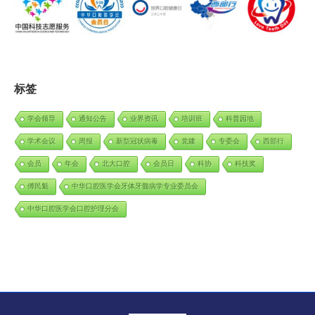
标签
学会领导
通知公告
业界资讯
培训班
科普园地
学术会议
周报
新型冠状病毒
党建
专委会
西部行
会员
年会
北大口腔
会员日
科协
科技奖
傅民魁
中华口腔医学会牙体牙髓病学专业委员会
中华口腔医学会口腔护理分会