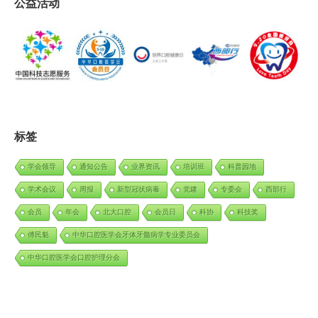
公益活动
标签
学会领导
通知公告
业界资讯
培训班
科普园地
学术会议
周报
新型冠状病毒
党建
专委会
西部行
会员
年会
北大口腔
会员日
科协
科技奖
傅民魁
中华口腔医学会牙体牙髓病学专业委员会
中华口腔医学会口腔护理分会