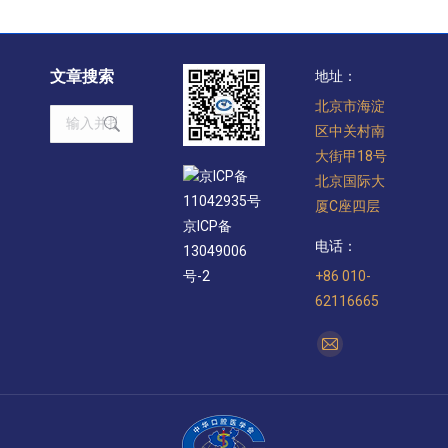
文章搜索
地址：
北京市海淀
Search:
区中关村南
大街甲18号
京ICP备
北京国际大
11042935号
厦C座四层
京ICP备
电话：
13049006
+86 010-
号-2
62116665
找到我们：
Mail
page
opens
in