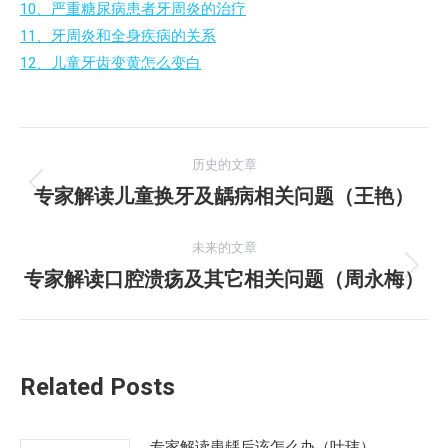
10、严重糖尿病患者牙周炎的治疗
11、牙周炎和全身疾病的关系
12、儿童牙齿变黄怎么变白
文
历史的文章
章
专家解读儿童换牙及龋病相关问题（王艳）
历
史
导
的
未来的文章
航
文
专家解读口腔溃疡及其它相关问题（周永梅）
未
章：
来
的
文
Related Posts
章：
专家解读患龋后该怎么办（叶玮）