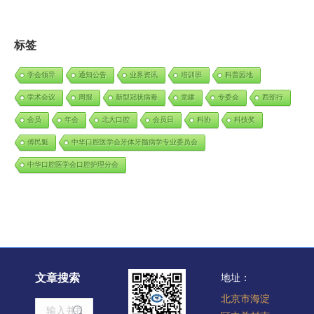
标签
学会领导
通知公告
业界资讯
培训班
科普园地
学术会议
周报
新型冠状病毒
党建
专委会
西部行
会员
年会
北大口腔
会员日
科协
科技奖
傅民魁
中华口腔医学会牙体牙髓病学专业委员会
中华口腔医学会口腔护理分会
文章搜索
地址：
北京市海淀
Search: