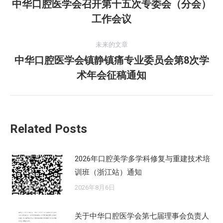
章
中华口腔医学会召开第十五次专委会（分会）
历
工作会议
导
史
的
航
未来的文章
文
中华口腔医学会镇静镇痛专业委员会第8次学
章：
未
术年会征稿通知
来
的
文
章：
Related Posts
2026年口腔美学多学科修复与重建技术培
训班（浙江站）通知
2026年8月6日
关于中华口腔医学会第七届理事会负责人