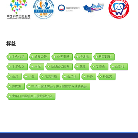
标签
学会领导
通知公告
业界资讯
培训班
科普园地
学术会议
周报
新型冠状病毒
党建
专委会
西部行
会员
年会
北大口腔
会员日
科协
科技奖
傅民魁
中华口腔医学会牙体牙髓病学专业委员会
中华口腔医学会口腔护理分会