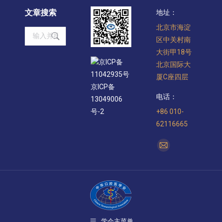
文章搜索
地址：
北京市海淀
Search:
区中关村南
大街甲18号
京ICP备
北京国际大
11042935号
厦C座四层
京ICP备
电话：
13049006
+86 010-
号-2
62116665
找到我们：
Mail
page
opens
in
new
window
学会主菜单