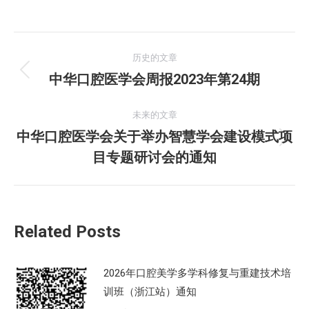
文
历史的文章
章
中华口腔医学会周报2023年第24期
历
史
导
的
未来的文章
航
文
中华口腔医学会关于举办智慧学会建设模式项
未
章：
目专题研讨会的通知
来
的
文
章：
Related Posts
2026年口腔美学多学科修复与重建技术培
训班（浙江站）通知