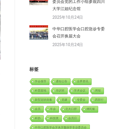
委员会党的工作小组参观四川
大学江姐纪念馆
2025年10月24日
中华口腔医学会口腔急诊专委
会召开换届大会
2025年10月24日
标签
学会领导
通知公告
业界资讯
科普园地
培训班
学术会议
周报
新型冠状病毒
党建
专委会
西部行
会员
年会
北大口腔
傅民魁
科协
科技奖
会员日
中华口腔医学会牙体牙髓病学专业委员会