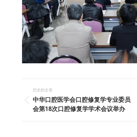
文
历史的文章
章
中华口腔医学会口腔修复学专业委员
历
会第18次口腔修复学学术会议举办
导
史
的
航
文
章：