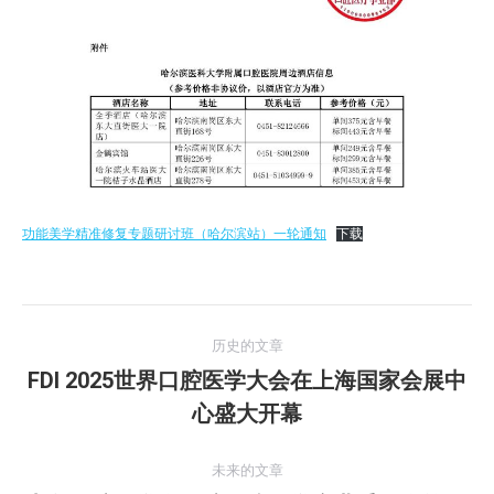
功能美学精准修复专题研讨班（哈尔滨站）一轮通知
下载
文
历史的文章
章
FDI 2025世界口腔医学大会在上海国家会展中
历
心盛大开幕
导
史
的
航
未来的文章
文