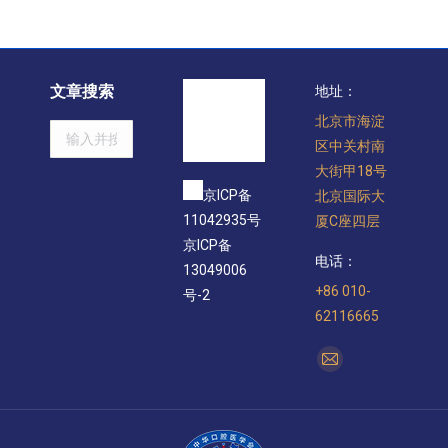
文章搜索
地址：
北京市海淀
Search:
区中关村南
大街甲18号
京ICP备
北京国际大
11042935号
厦C座四层
京ICP备
电话：
13049006
+86 010-
号-2
62116665
找到我们：
Mail
page
opens