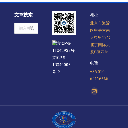
文章搜索
地址：
北京市海淀
Search:
区中关村南
大街甲18号
京ICP备
北京国际大
11042935号
厦C座四层
京ICP备
电话：
13049006
+86 010-
号-2
62116665
找到我们：
Mail
page
opens
in
new