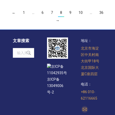
←
1
…
6
7
8
9
10
…
36
→
文章搜索
地址：
北京市海淀
Search:
区中关村南
大街甲18号
京ICP备
北京国际大
11042935号
厦C座四层
京ICP备
电话：
13049006
+86 010-
号-2
62116665
找到我们：
Mail