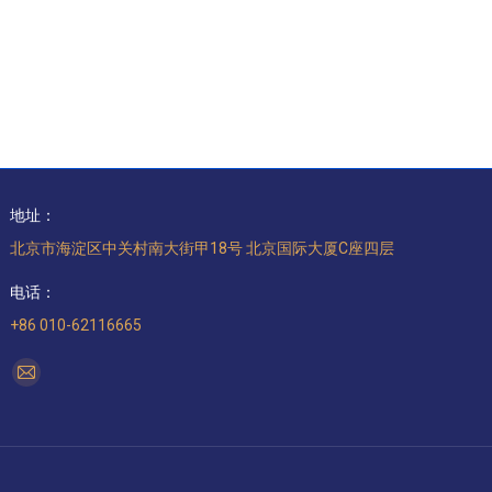
地址：
北京市海淀区中关村南大街甲18号 北京国际大厦C座四层
电话：
+86 010-62116665
找到我们：
Mail
page
opens
in