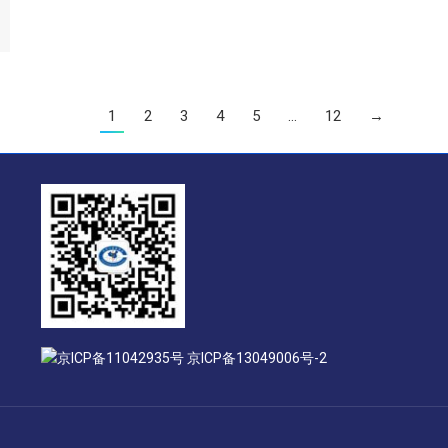
1
2
3
4
5
…
12
→
京ICP备11042935号 京ICP备13049006号-2