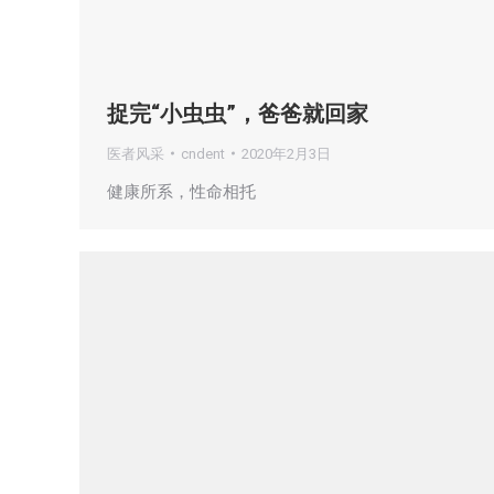
捉完“小虫虫”，爸爸就回家
医者风采
cndent
2020年2月3日
健康所系，性命相托