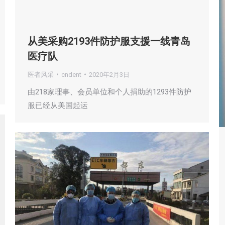
从美采购2193件防护服支援一线青岛
医疗队
医者风采
cndent
2020年2月3日
由218家理事、会员单位和个人捐助的1293件防护
服已经从美国起运