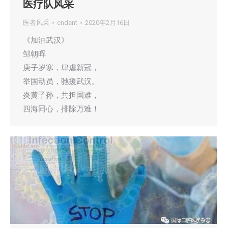
医疗队风采
医者风采
cndent
2020年2月16日
《加油武汉》
邹朝晖
庚子岁寒，肆虐新冠，
举国动员，驰援武汉。
炎黄子孙，共担国难，
四海同心，排除万难！