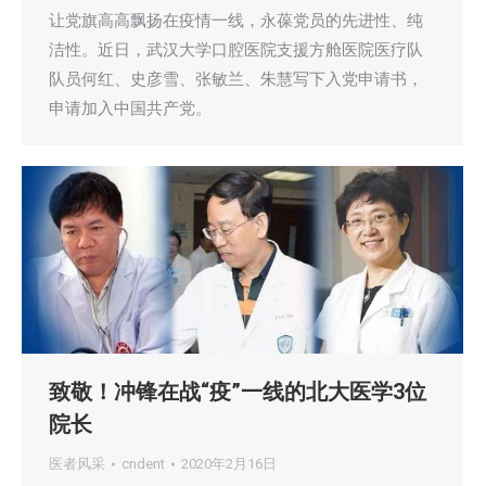
让党旗高高飘扬在疫情一线，永葆党员的先进性、纯
洁性。近日，武汉大学口腔医院支援方舱医院医疗队
队员何红、史彦雪、张敏兰、朱慧写下入党申请书，
申请加入中国共产党。
致敬！冲锋在战“疫”一线的北大医学3位
院长
医者风采
cndent
2020年2月16日